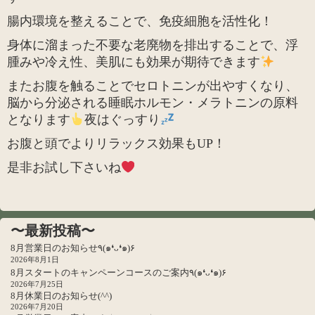
腸内環境を整えることで、免疫細胞を活性化！
身体に溜まった不要な老廃物を排出することで、浮
腫みや冷え性、美肌にも効果が期待できます
またお腹を触ることでセロトニンが出やすくなり、
脳から分泌される睡眠ホルモン・メラトニンの原料
となります
夜はぐっすり
お腹と頭でよりリラックス効果もUP！
是非お試し下さいね
〜最新投稿〜
8月営業日のお知らせ٩(๑❛ᴗ❛๑)۶
2026年8月1日
8月スタートのキャンペーンコースのご案内٩(๑❛ᴗ❛๑)۶
2026年7月25日
8月休業日のお知らせ(^^)
2026年7月20日