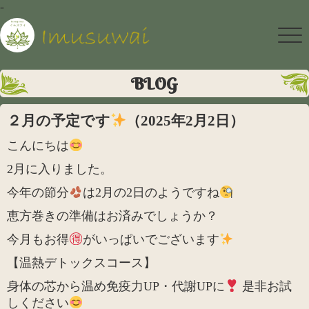
-
BLOG
２月の予定です
（2025年2月2日）
こんにちは
2月に入りました。
今年の節分
は2月の2日のようですね
恵方巻きの準備はお済みでしょうか？
今月もお得
がいっぱいでございます
【温熱デトックスコース】
身体の芯から温め免疫力UP・代謝UPに
是非お試
しください