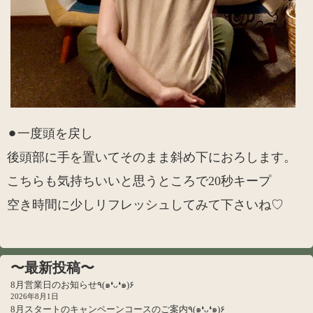
⚫︎一度頭を戻し
後頭部に手を置いてそのまま斜め下におろします。
こちらも気持ちいいと思うところで20秒キープ
空き時間に少しリフレッシュしてみて下さいね♡
〜最新投稿〜
8月営業日のお知らせ٩(๑❛ᴗ❛๑)۶
2026年8月1日
8月スタートのキャンペーンコースのご案内٩(๑❛ᴗ❛๑)۶