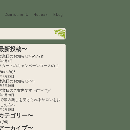
Commitment
Access
Blog
最新投稿〜
8月営業日のお知らせ٩(๑❛ᴗ❛๑)۶
6年8月1日
スタートのキャンペーンコースのご
案内٩(๑❛ᴗ❛๑)۶
6年7月25日
休業日のお知らせ(^^)
6年7月20日
営業日のご案内です╰(*´︶`*)╯
6年6月29日
で漢方蒸しを受けられるサロンをお
しの方へ
6年6月19日
カテゴリー〜
s
(96)
アーカイブ〜