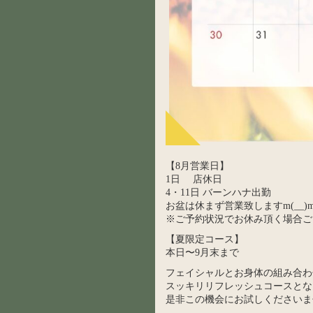
【8月営業日】
1日 店休日
4・11日 バーンハナ出勤
お盆は休まず営業致しますm(__)
※ご予約状況でお休み頂く場合ご
【夏限定コース】
本日〜9月末まで
フェイシャルとお身体の組み合わ
スッキリリフレッシュコースとな
是非この機会にお試しくださいま