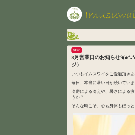
-
NEW
8月営業日のお知らせ٩(๑❛ᴗ❛๑)۶（2026年8月1日 カテゴリー: 宝塚マッサー
ジ）
いつもイムスワイをご愛顧頂きあ
毎日、本当に暑い日が続いていま
冷房による冷えや、暑さによる疲
うか？
そんな時こそ、心も身体もほっと