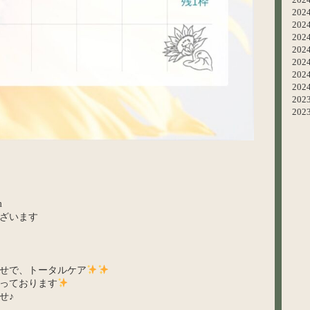
20
20
20
20
20
20
20
202
202
m
ざいます
せで、トータルケア
っております
せ♪