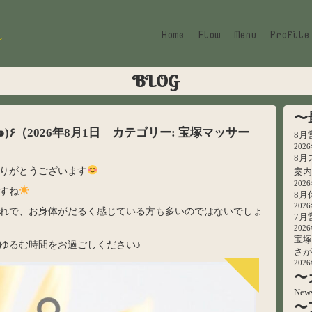
Home
Flow
Menu
Profile
BLOG
〜
202
8月
りがとうございます
202
すね
8月
202
れで、お身体がだるく感じている方も多いのではないでしょ
7月
202
宝塚
ゆるむ時間をお過ごしください♪
さが
202
〜
New
〜