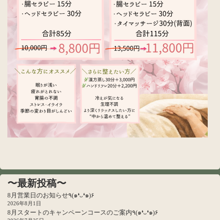
〜最新投稿〜
8月営業日のお知らせ٩(๑❛ᴗ❛๑)۶
2026年8月1日
8月スタートのキャンペーンコースのご案内٩(๑❛ᴗ❛๑)۶